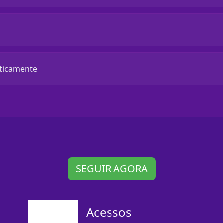
a
aticamente
SEGUIR AGORA
Acessos