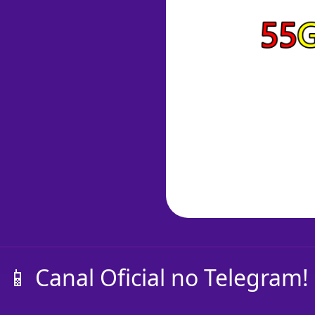
📱 Canal Oficial no Telegram!