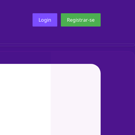
Login
Registrar-se