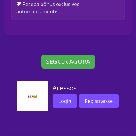
🎁 Receba bônus exclusivos
automaticamente
SEGUIR AGORA
Acessos
Login
Registrar-se