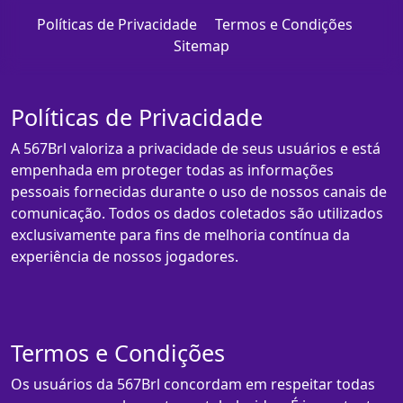
Políticas de Privacidade
Termos e Condições
Sitemap
Políticas de Privacidade
A 567Brl valoriza a privacidade de seus usuários e está
empenhada em proteger todas as informações
pessoais fornecidas durante o uso de nossos canais de
comunicação. Todos os dados coletados são utilizados
exclusivamente para fins de melhoria contínua da
experiência de nossos jogadores.
Termos e Condições
Os usuários da 567Brl concordam em respeitar todas