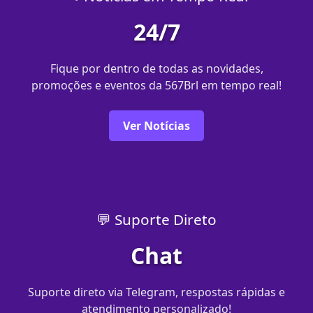
24/7
Fique por dentro de todas as novidades,
promoções e eventos da 567Brl em tempo real!
Ver Notícias
💬 Suporte Direto
Chat
Suporte direto via Telegram, respostas rápidas e
atendimento personalizado!