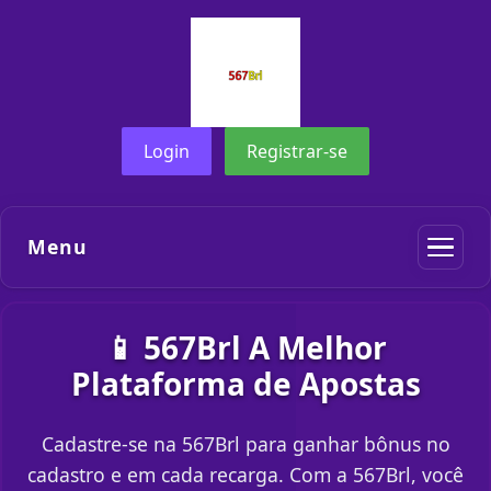
Login
Registrar-se
Menu
📱 567Brl A Melhor
Plataforma de Apostas
Cadastre-se na 567Brl para ganhar bônus no
cadastro e em cada recarga. Com a 567Brl, você