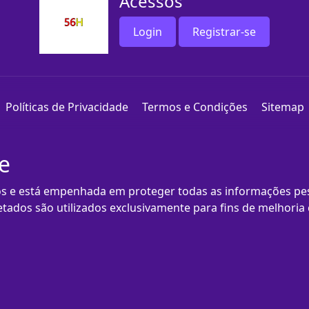
Acessos
Login
Registrar-se
Políticas de Privacidade
Termos e Condições
Sitemap
de
ios e está empenhada em proteger todas as informações pe
tados são utilizados exclusivamente para fins de melhoria