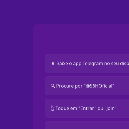
📱 Baixe o app Telegram no seu disp
🔍 Procure por "@56HOficial"
👆 Toque em "Entrar" ou "Join"