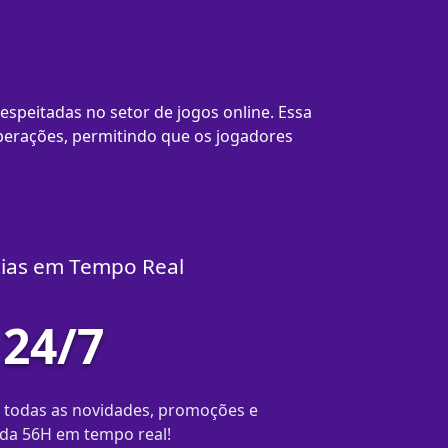
speitadas no setor de jogos online. Essa
operações, permitindo que os jogadores
cias em Tempo Real
24/7
e todas as novidades, promoções e
 da 56H em tempo real!