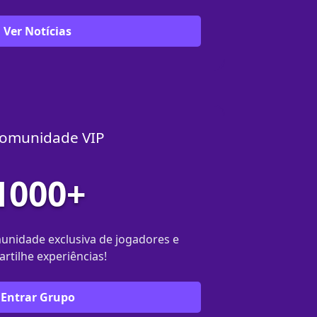
Ver Notícias
Comunidade VIP
1000+
unidade exclusiva de jogadores e
rtilhe experiências!
Entrar Grupo