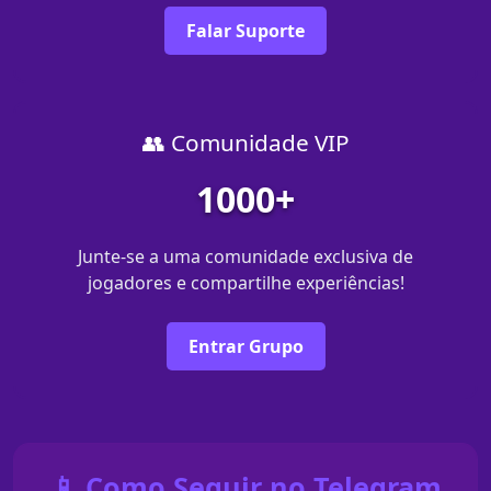
Falar Suporte
👥 Comunidade VIP
1000+
Junte-se a uma comunidade exclusiva de
jogadores e compartilhe experiências!
Entrar Grupo
📱 Como Seguir no Telegram