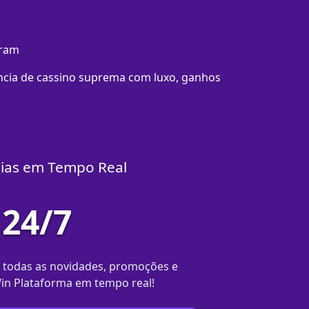
gram
ncia de cassino suprema com luxo, ganhos
cias em Tempo Real
24/7
e todas as novidades, promoções e
in Plataforma em tempo real!