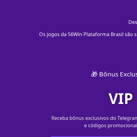
Des
Os jogos da 56Win Plataforma Brasil são 
🎁 Bônus Exclu
VIP
Receba bônus exclusivos do Telegra
e códigos promocionai