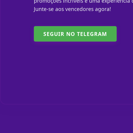
promoções incríveis e uma experiência d
Junte-se aos vencedores agora!
SEGUIR NO TELEGRAM