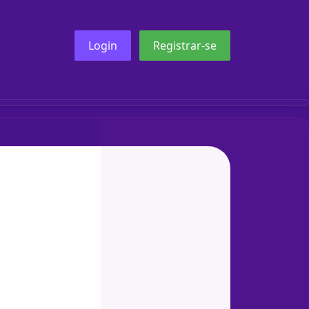
Login
Registrar-se