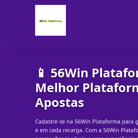
📱 56Win Plataf
Melhor Platafor
Apostas
Cadastre-se na 56Win Plataforma para 
e em cada recarga. Com a 56Win Plataf