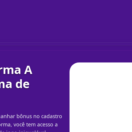
orma A
ma de
ganhar bônus no cadastro
orma, você tem acesso a