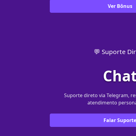
Ver Bônus
💬 Suporte Di
Cha
Suporte direto via Telegram, r
atendimento persona
Falar Suport