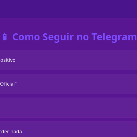
📱 Como Seguir no Telegram
ositivo
ficial"
erder nada