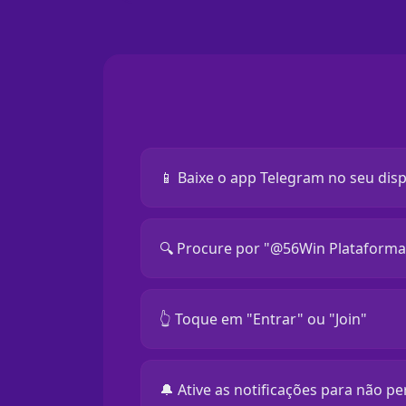
📱 Baixe o app Telegram no seu disp
🔍 Procure por "@56Win PlataformaO
👆 Toque em "Entrar" ou "Join"
🔔 Ative as notificações para não p