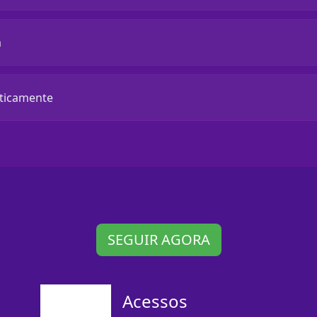
a
aticamente
SEGUIR AGORA
Acessos