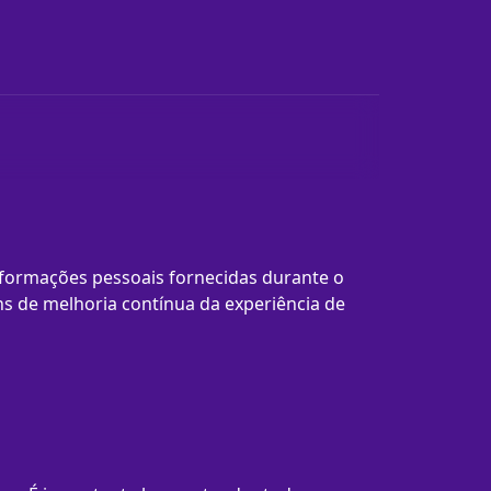
nformações pessoais fornecidas durante o
ns de melhoria contínua da experiência de