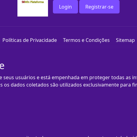
Login
Registrar-se
Políticas de Privacidade
Termos e Condições
Sitemap
de
de seus usuários e está empenhada em proteger todas as i
 os dados coletados são utilizados exclusivamente para fi