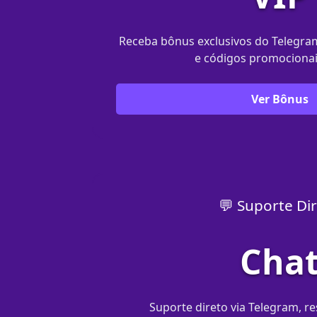
Receba bônus exclusivos do Telegra
e códigos promocionai
Ver Bônus
💬 Suporte Di
Cha
Suporte direto via Telegram, r