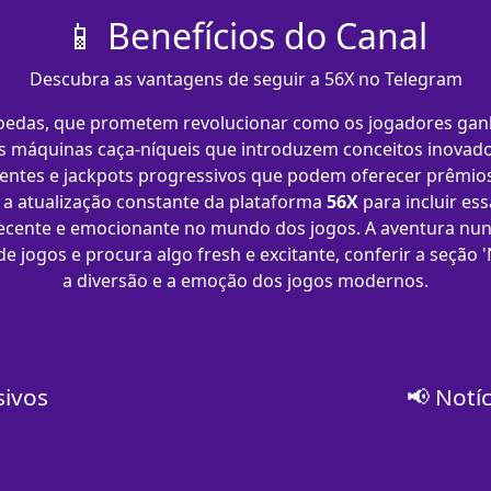
📱 Benefícios do Canal
Descubra as vantagens de seguir a 56X no Telegram
oedas, que prometem revolucionar como os jogadores ganha
vas máquinas caça-níqueis que introduzem conceitos inov
ntes e jackpots progressivos que podem oferecer prêmios i
, a atualização constante da plataforma
56X
para incluir es
ecente e emocionante no mundo dos jogos. A aventura nun
e jogos e procura algo fresh e excitante, conferir a seção 
a diversão e a emoção dos jogos modernos.
sivos
📢 Notí