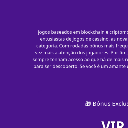
jogos baseados em blockchain e criptom
entusiastas de jogos de cassino, as no
categoria. Com rodadas bônus mais freque
vez mais a atenção dos jogadores. Por fim
sempre tenham acesso ao que há de mais r
para ser descoberto. Se você é um amante d
🎁 Bônus Exclu
VIP