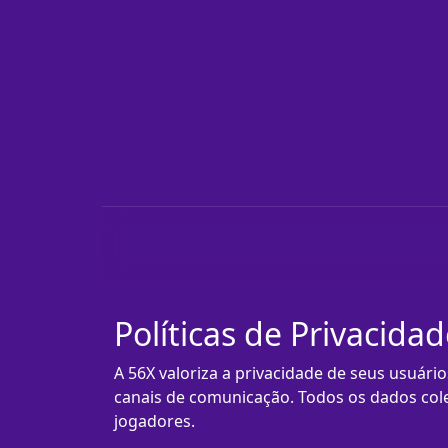
Políticas de Privacida
A 56X valoriza a privacidade de seus usuár
canais de comunicação. Todos os dados cole
jogadores.