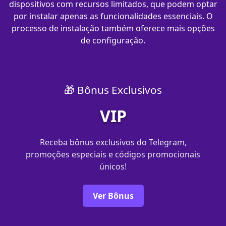
dispositivos com recursos limitados, que podem optar
por instalar apenas as funcionalidades essenciais. O
processo de instalação também oferece mais opções
de configuração.
🎁 Bônus Exclusivos
VIP
Receba bônus exclusivos do Telegram,
promoções especiais e códigos promocionais
únicos!
Ver Bônus