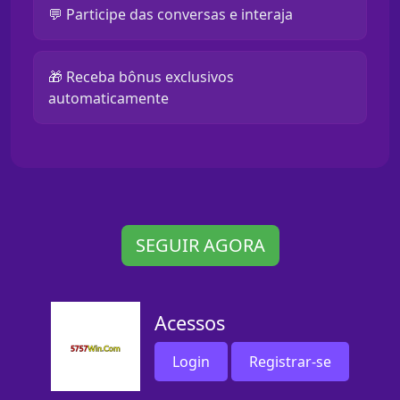
💬 Participe das conversas e interaja
🎁 Receba bônus exclusivos
automaticamente
SEGUIR AGORA
Acessos
Login
Registrar-se