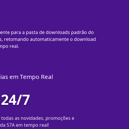
amente para a pasta de downloads padrão do
eis, retomando automaticamente o download
mpo real.
cias em Tempo Real
24/7
e todas as novidades, promoções e
 da 57A em tempo real!