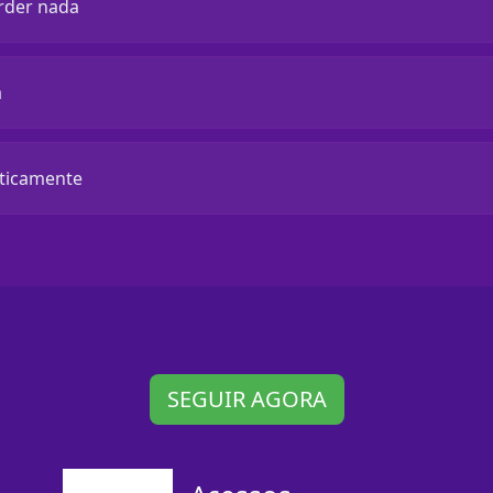
erder nada
a
aticamente
SEGUIR AGORA