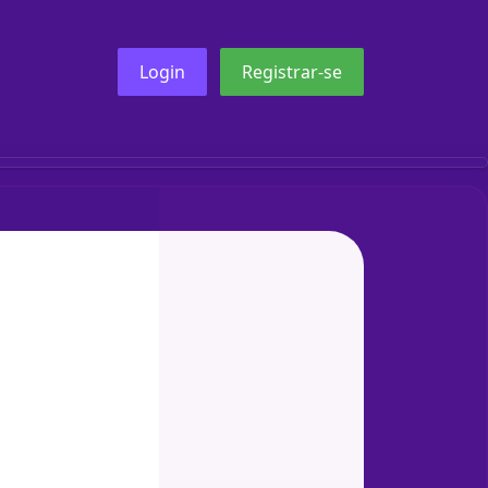
Login
Registrar-se