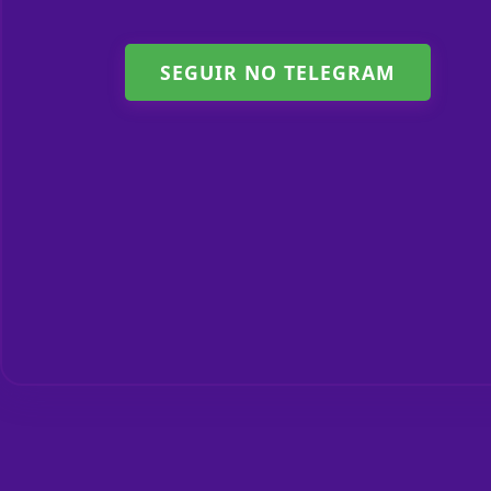
SEGUIR NO TELEGRAM