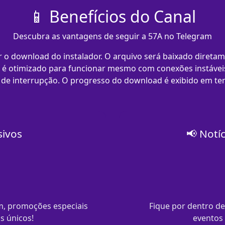
📱 Benefícios do Canal
Descubra as vantagens de seguir a 57A no Telegram
r o download do instalador. O arquivo será baixado diret
 é otimizado para funcionar mesmo com conexões instáv
de interrupção. O progresso do download é exibido em te
sivos
📢 Notí
m, promoções especiais
Fique por dentro d
s únicos!
eventos