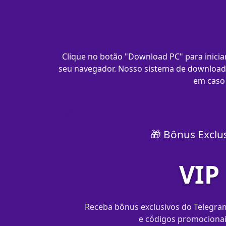
Clique no botão "Download PC" para inicia
seu navegador. Nosso sistema de download
em caso 
🎁 Bônus Exclu
VIP
Receba bônus exclusivos do Telegra
e códigos promocionai