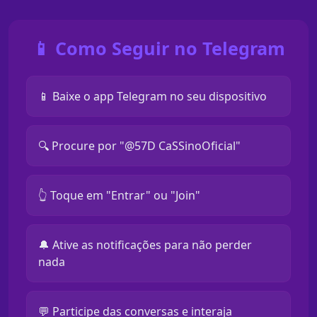
📱 Como Seguir no Telegram
📱 Baixe o app Telegram no seu dispositivo
🔍 Procure por "@57D CaSSinoOficial"
👆 Toque em "Entrar" ou "Join"
🔔 Ative as notificações para não perder
nada
💬 Participe das conversas e interaja