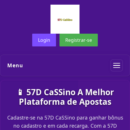
Login
Registrar-se
Menu
📱 57D CaSSino A Melhor
Plataforma de Apostas
Cadastre-se na 57D CaSSino para ganhar bônus
no cadastro e em cada recarga. Com a 57D