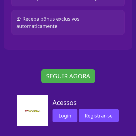
🎁 Receba bônus exclusivos
automaticamente
SEGUIR AGORA
Acessos
Login
Registrar-se