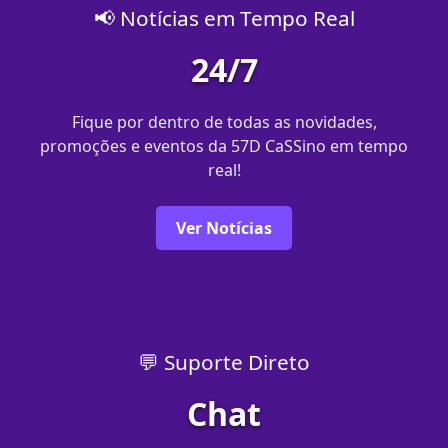
📢 Notícias em Tempo Real
24/7
Fique por dentro de todas as novidades,
promoções e eventos da 57D CaSSino em tempo
real!
Ver Notícias
💬 Suporte Direto
Chat