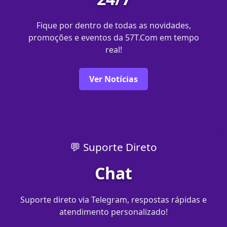
Fique por dentro de todas as novidades,
promoções e eventos da 57T.Com em tempo
real!
Ver Notícias
💬 Suporte Direto
Chat
Suporte direto via Telegram, respostas rápidas e
atendimento personalizado!