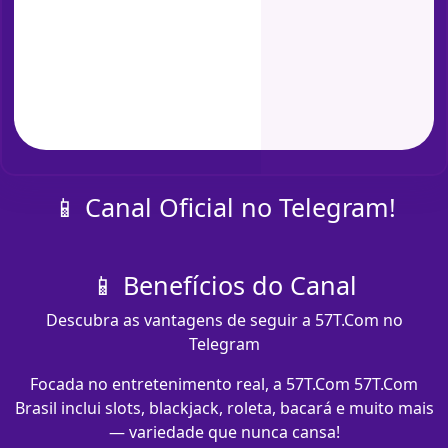
📱 Canal Oficial no Telegram!
📱 Benefícios do Canal
Descubra as vantagens de seguir a 57T.Com no
Telegram
Focada no entretenimento real, a 57T.Com 57T.Com
Brasil inclui slots, blackjack, roleta, bacará e muito mais
— variedade que nunca cansa!