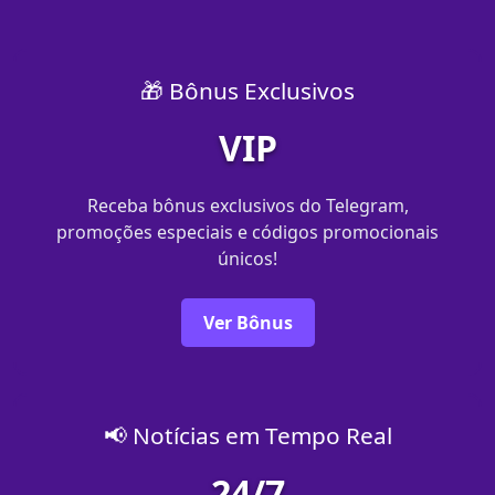
🎁 Bônus Exclusivos
VIP
Receba bônus exclusivos do Telegram,
promoções especiais e códigos promocionais
únicos!
Ver Bônus
📢 Notícias em Tempo Real
24/7