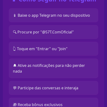
📱 Baixe o app Telegram no seu dispositivo
🔍 Procure por "@57T.ComOficial"
👆 Toque em "Entrar" ou "Join"
🔔 Ative as notificações para não perder
nada
💬 Participe das conversas e interaja
🎁 Receba bônus exclusivos