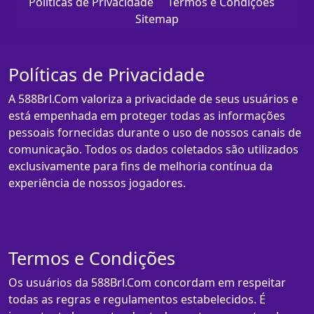
Políticas de Privacidade
Termos e Condições
Sitemap
Políticas de Privacidade
A 588Brl.Com valoriza a privacidade de seus usuários e
está empenhada em proteger todas as informações
pessoais fornecidas durante o uso de nossos canais de
comunicação. Todos os dados coletados são utilizados
exclusivamente para fins de melhoria contínua da
experiência de nossos jogadores.
Termos e Condições
Os usuários da 588Brl.Com concordam em respeitar
todas as regras e regulamentos estabelecidos. É