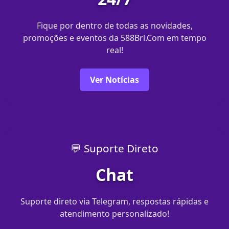
Fique por dentro de todas as novidades,
promoções e eventos da 588Brl.Com em tempo
real!
Ver Notícias
💬 Suporte Direto
Chat
Suporte direto via Telegram, respostas rápidas e
atendimento personalizado!