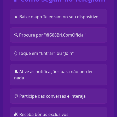
📱 Baixe o app Telegram no seu dispositivo
🔍 Procure por "@588Brl.ComOficial"
👆 Toque em "Entrar" ou "Join"
🔔 Ative as notificações para não perder
nada
💬 Participe das conversas e interaja
🎁 Receba bônus exclusivos