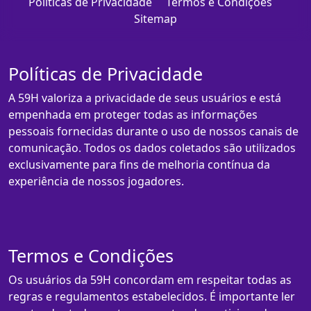
Políticas de Privacidade
Termos e Condições
Sitemap
Políticas de Privacidade
A 59H valoriza a privacidade de seus usuários e está
empenhada em proteger todas as informações
pessoais fornecidas durante o uso de nossos canais de
comunicação. Todos os dados coletados são utilizados
exclusivamente para fins de melhoria contínua da
experiência de nossos jogadores.
Termos e Condições
Os usuários da 59H concordam em respeitar todas as
regras e regulamentos estabelecidos. É importante ler