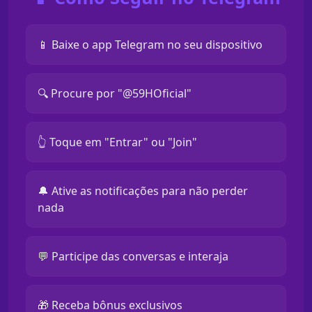
📱 Baixe o app Telegram no seu dispositivo
🔍 Procure por "@59HOficial"
👆 Toque em "Entrar" ou "Join"
🔔 Ative as notificações para não perder
nada
💬 Participe das conversas e interaja
🎁 Receba bônus exclusivos