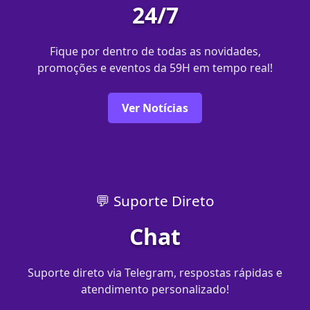
24/7
Fique por dentro de todas as novidades,
promoções e eventos da 59H em tempo real!
Ver Notícias
💬 Suporte Direto
Chat
Suporte direto via Telegram, respostas rápidas e
atendimento personalizado!