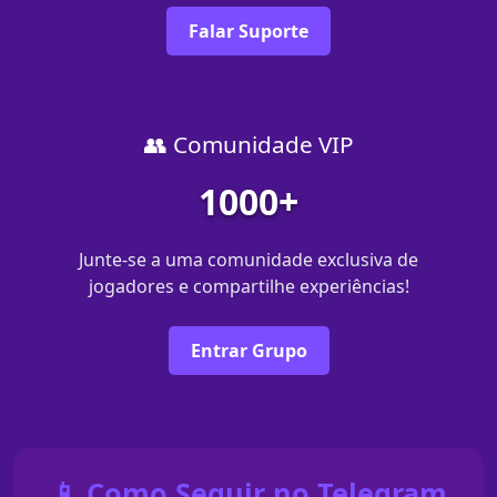
Falar Suporte
👥 Comunidade VIP
1000+
Junte-se a uma comunidade exclusiva de
jogadores e compartilhe experiências!
Entrar Grupo
📱 Como Seguir no Telegram