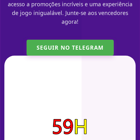
acesso a promoções incríveis e uma experiência
de jogo inigualável. Junte-se aos vencedores
agora!
SEGUIR NO TELEGRAM