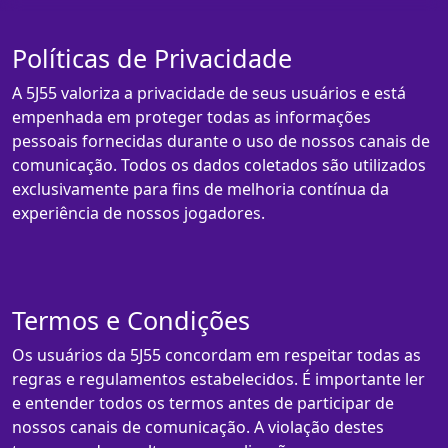
Políticas de Privacidade
A 5J55 valoriza a privacidade de seus usuários e está
empenhada em proteger todas as informações
pessoais fornecidas durante o uso de nossos canais de
comunicação. Todos os dados coletados são utilizados
exclusivamente para fins de melhoria contínua da
experiência de nossos jogadores.
Termos e Condições
Os usuários da 5J55 concordam em respeitar todas as
regras e regulamentos estabelecidos. É importante ler
e entender todos os termos antes de participar de
nossos canais de comunicação. A violação destes