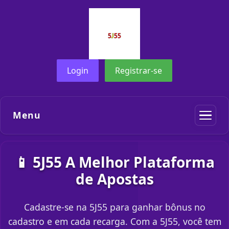
Login
Registrar-se
Menu
📱 5J55 A Melhor Plataforma
de Apostas
Cadastre-se na 5J55 para ganhar bônus no
cadastro e em cada recarga. Com a 5J55, você tem