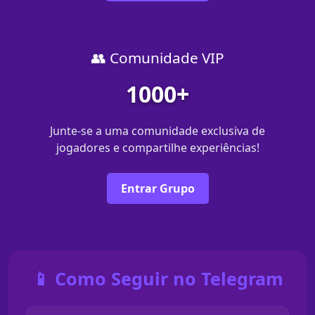
👥 Comunidade VIP
1000+
Junte-se a uma comunidade exclusiva de
jogadores e compartilhe experiências!
Entrar Grupo
📱 Como Seguir no Telegram