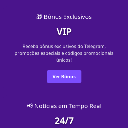
🎁 Bônus Exclusivos
VIP
Receba bônus exclusivos do Telegram,
promoções especiais e códigos promocionais
únicos!
Ver Bônus
📢 Notícias em Tempo Real
24/7