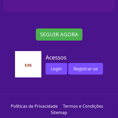
SEGUIR AGORA
Acessos
Login
Registrar-se
Políticas de Privacidade
Termos e Condições
Sitemap