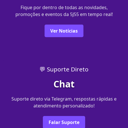
Fique por dentro de todas as novidades,
promoções e eventos da 5J55 em tempo real!
Ver Notícias
💬 Suporte Direto
Chat
Suporte direto via Telegram, respostas rápidas e
atendimento personalizado!
Falar Suporte