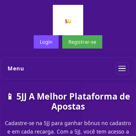
Login
Registrar-se
Menu
📱 5JJ A Melhor Plataforma de
Apostas
Cadastre-se na 5JJ para ganhar bônus no cadastro
e em cada recarga. Com a 5JJ, você tem acesso a