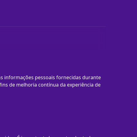
as informações pessoais fornecidas durante
fins de melhoria contínua da experiência de