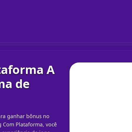
taforma A
ma de
ara ganhar bônus no
g Com Plataforma, você