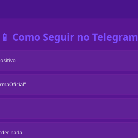
📱 Como Seguir no Telegram
ositivo
rmaOficial"
erder nada