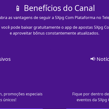
📱 Benefícios do Canal
bra as vantagens de seguir a 5Xpg Com Plataforma no Te
 você pode baixar gratuitamente o app de apostas 5Xpg Co
e aproveitar bônus constantemente atualizados.
sivos
📢 Notí
m, promoções especiais
Fique por dentro d
s únicos!
eventos da 5Xpg 