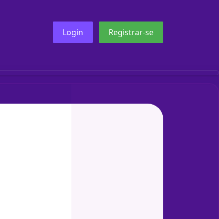
Login
Registrar-se