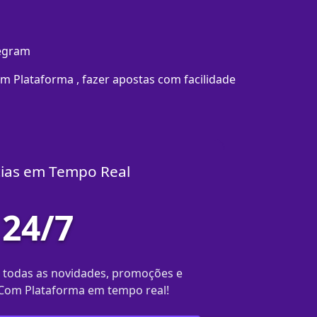
legram
m Plataforma , fazer apostas com facilidade
cias em Tempo Real
24/7
e todas as novidades, promoções e
Com Plataforma em tempo real!