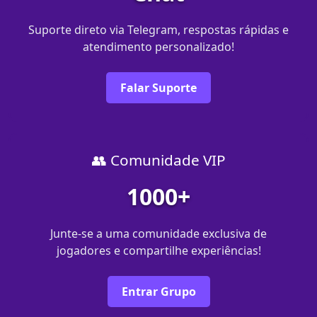
Suporte direto via Telegram, respostas rápidas e
atendimento personalizado!
Falar Suporte
👥 Comunidade VIP
1000+
Junte-se a uma comunidade exclusiva de
jogadores e compartilhe experiências!
Entrar Grupo