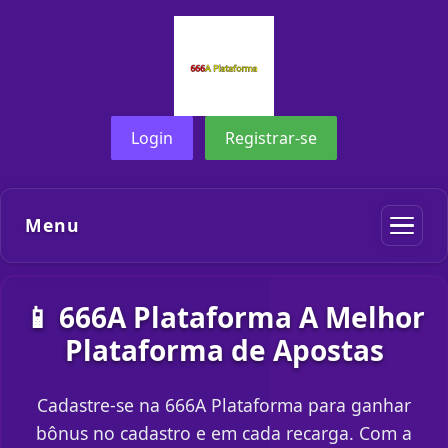
Login
Registrar-se
Menu
📱 666A Plataforma A Melhor
Plataforma de Apostas
Cadastre-se na 666A Plataforma para ganhar
bônus no cadastro e em cada recarga. Com a