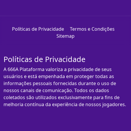
Políticas de Privacidade
Termos e Condições
Sitemap
Políticas de Privacidade
A 666A Plataforma valoriza a privacidade de seus
usuários e está empenhada em proteger todas as
informações pessoais fornecidas durante o uso de
nossos canais de comunicação. Todos os dados
coletados são utilizados exclusivamente para fins de
melhoria contínua da experiência de nossos jogadores.