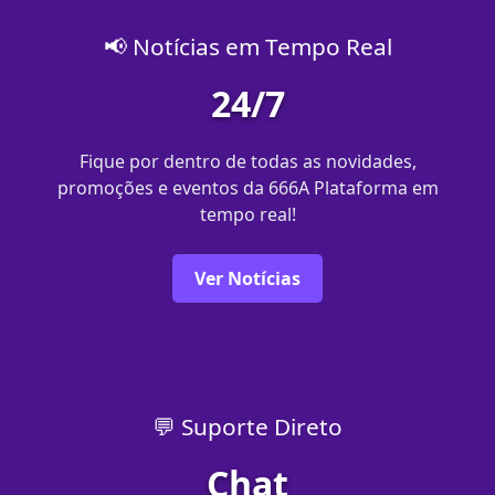
📢 Notícias em Tempo Real
24/7
Fique por dentro de todas as novidades,
promoções e eventos da 666A Plataforma em
tempo real!
Ver Notícias
💬 Suporte Direto
Chat