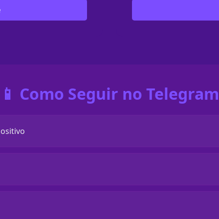
e
📱 Como Seguir no Telegram
ositivo