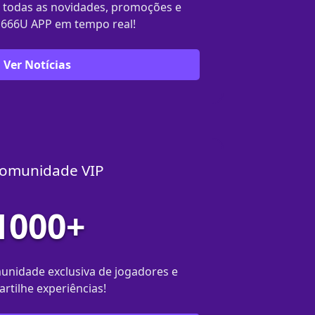
e todas as novidades, promoções e
 666U APP em tempo real!
Ver Notícias
Comunidade VIP
1000+
unidade exclusiva de jogadores e
rtilhe experiências!