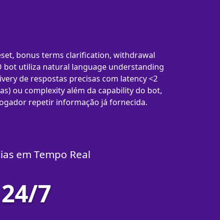
et, bonus terms clarification, withdrawal
 bot utiliza natural language understanding
livery de respostas precisas com latency <2
s) ou complexity além da capability do bot,
ogador repetir informação já fornecida.
cias em Tempo Real
24/7