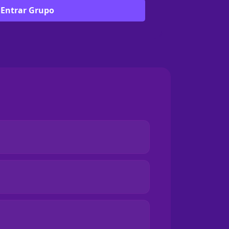
Entrar Grupo