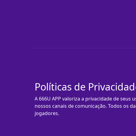
Políticas de Privacida
A 666U APP valoriza a privacidade de seus 
nossos canais de comunicação. Todos os dad
jogadores.