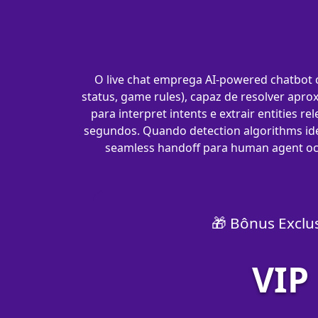
O live chat emprega AI-powered chatbot c
status, game rules), capaz de resolver apr
para interpret intents e extrair entities 
segundos. Quando detection algorithms iden
seamless handoff para human agent ocor
🎁 Bônus Exclu
VIP