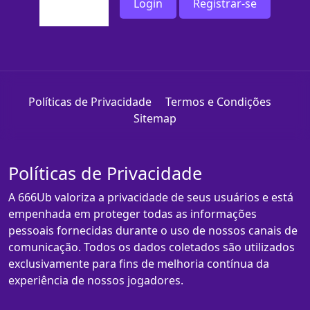
Login
Registrar-se
Políticas de Privacidade
Termos e Condições
Sitemap
Políticas de Privacidade
A 666Ub valoriza a privacidade de seus usuários e está
empenhada em proteger todas as informações
pessoais fornecidas durante o uso de nossos canais de
comunicação. Todos os dados coletados são utilizados
exclusivamente para fins de melhoria contínua da
experiência de nossos jogadores.