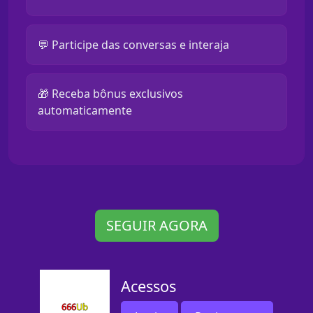
💬 Participe das conversas e interaja
🎁 Receba bônus exclusivos
automaticamente
SEGUIR AGORA
Acessos