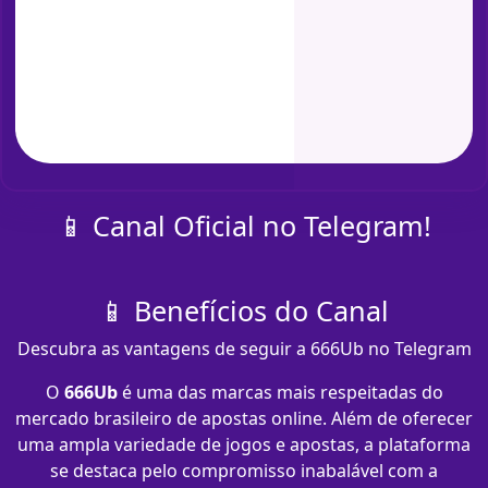
📱 Canal Oficial no Telegram!
📱 Benefícios do Canal
Descubra as vantagens de seguir a 666Ub no Telegram
O
666Ub
é uma das marcas mais respeitadas do
mercado brasileiro de apostas online. Além de oferecer
uma ampla variedade de jogos e apostas, a plataforma
se destaca pelo compromisso inabalável com a