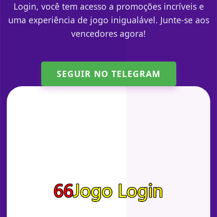
Login, você tem acesso a promoções incríveis e
uma experiência de jogo inigualável. Junte-se aos
vencedores agora!
SEGUIR NO TELEGRAM