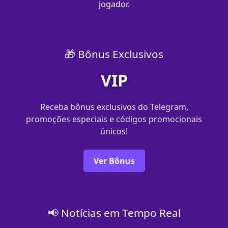
jogador.
🎁 Bônus Exclusivos
VIP
Receba bônus exclusivos do Telegram,
promoções especiais e códigos promocionais
únicos!
Ver Bônus
📢 Notícias em Tempo Real