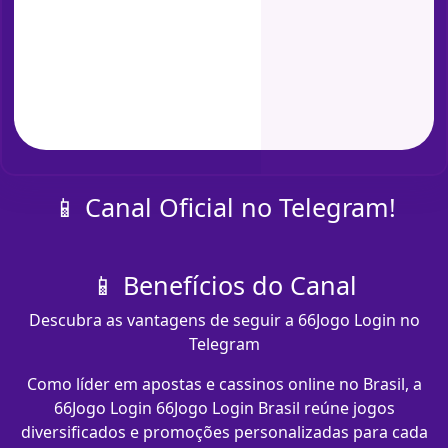
📱 Canal Oficial no Telegram!
📱 Benefícios do Canal
Descubra as vantagens de seguir a 66Jogo Login no
Telegram
Como líder em apostas e cassinos online no Brasil, a
66Jogo Login 66Jogo Login Brasil reúne jogos
diversificados e promoções personalizadas para cada