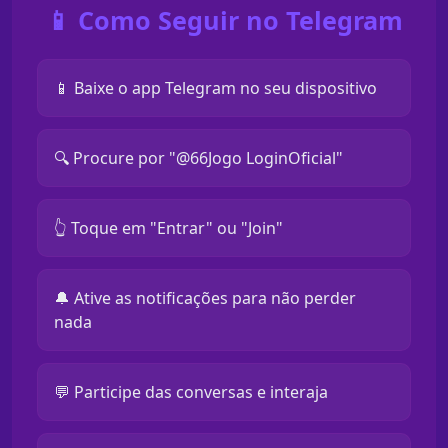
📱 Como Seguir no Telegram
📱 Baixe o app Telegram no seu dispositivo
🔍 Procure por "@66Jogo LoginOficial"
👆 Toque em "Entrar" ou "Join"
🔔 Ative as notificações para não perder
nada
💬 Participe das conversas e interaja