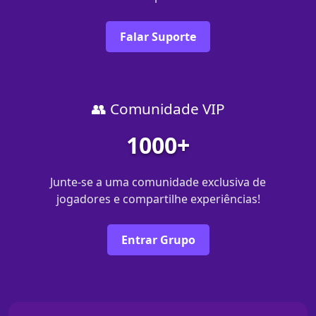
Falar Suporte
👥 Comunidade VIP
1000+
Junte-se a uma comunidade exclusiva de
jogadores e compartilhe experiências!
Entrar Grupo