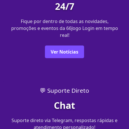
24/7
Fique por dentro de todas as novidades,
promoções e eventos da 66Jogo Login em tempo
real!
Ver Notícias
💬 Suporte Direto
Chat
Suporte direto via Telegram, respostas rápidas e
atendimento personalizado!