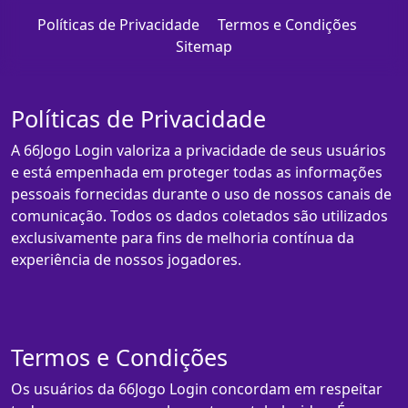
Políticas de Privacidade
Termos e Condições
Sitemap
Políticas de Privacidade
A 66Jogo Login valoriza a privacidade de seus usuários
e está empenhada em proteger todas as informações
pessoais fornecidas durante o uso de nossos canais de
comunicação. Todos os dados coletados são utilizados
exclusivamente para fins de melhoria contínua da
experiência de nossos jogadores.
Termos e Condições
Os usuários da 66Jogo Login concordam em respeitar