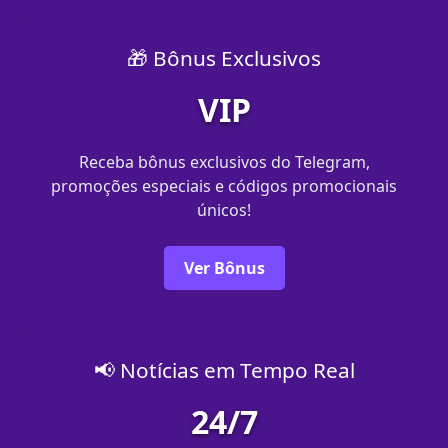
🎁 Bônus Exclusivos
VIP
Receba bônus exclusivos do Telegram,
promoções especiais e códigos promocionais
únicos!
Ver Bônus
📢 Notícias em Tempo Real
24/7