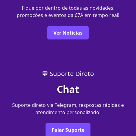
Fique por dentro de todas as novidades,
promoções e eventos da 67A em tempo real!
Ver Notícias
💬 Suporte Direto
Chat
Suporte direto via Telegram, respostas rápidas e
atendimento personalizado!
Falar Suporte