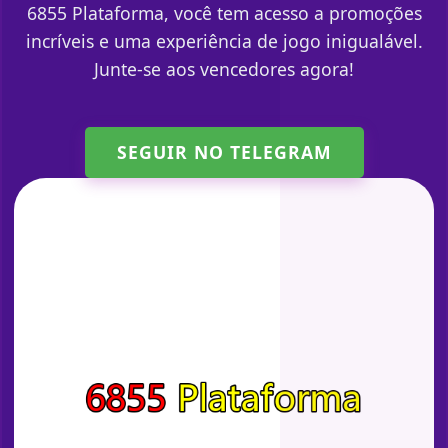
6855 Plataforma, você tem acesso a promoções
incríveis e uma experiência de jogo inigualável.
Junte-se aos vencedores agora!
SEGUIR NO TELEGRAM