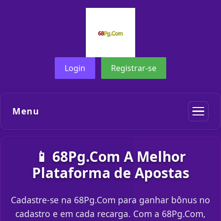
Login
Registrar-se
Menu
📱 68Pg.Com A Melhor
Plataforma de Apostas
Cadastre-se na 68Pg.Com para ganhar bônus no
cadastro e em cada recarga. Com a 68Pg.Com,