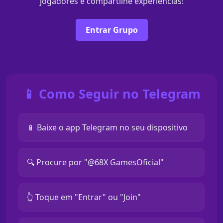
jogadores e compartilhe experiências!
Entrar Grupo
📱 Como Seguir no Telegram
📱 Baixe o app Telegram no seu dispositivo
🔍 Procure por "@68X GamesOficial"
👆 Toque em "Entrar" ou "Join"