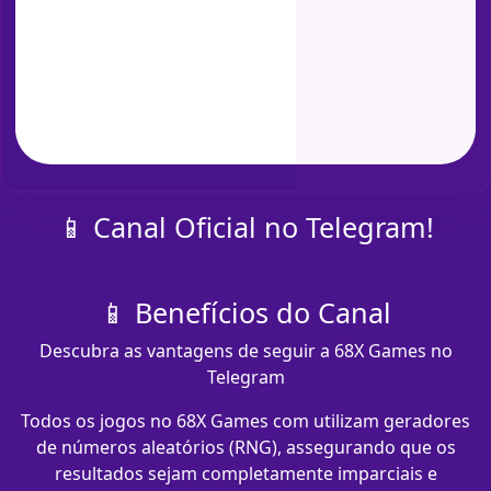
📱 Canal Oficial no Telegram!
📱 Benefícios do Canal
Descubra as vantagens de seguir a 68X Games no
Telegram
Todos os jogos no 68X Games com​ utilizam geradores
de números aleatórios (RNG), assegurando que os
resultados sejam completamente imparciais e