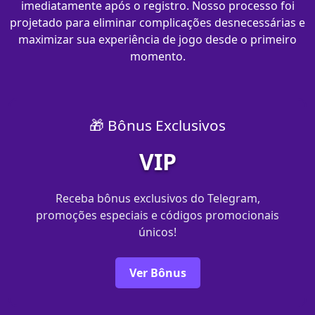
imediatamente após o registro. Nosso processo foi
projetado para eliminar complicações desnecessárias e
maximizar sua experiência de jogo desde o primeiro
momento.
🎁 Bônus Exclusivos
VIP
Receba bônus exclusivos do Telegram,
promoções especiais e códigos promocionais
únicos!
Ver Bônus