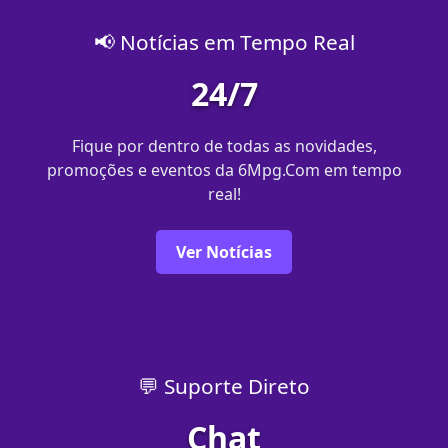
📢 Notícias em Tempo Real
24/7
Fique por dentro de todas as novidades,
promoções e eventos da 6Mpg.Com em tempo
real!
Ver Notícias
💬 Suporte Direto
Chat