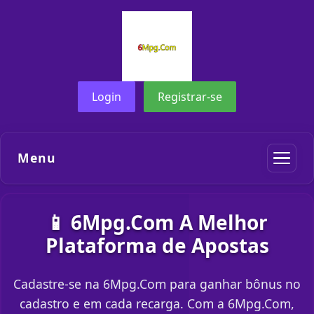
Login
Registrar-se
Menu
📱 6Mpg.Com A Melhor
Plataforma de Apostas
Cadastre-se na 6Mpg.Com para ganhar bônus no
cadastro e em cada recarga. Com a 6Mpg.Com,