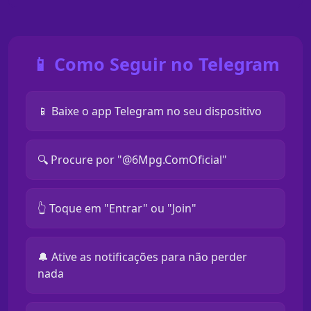
📱 Como Seguir no Telegram
📱 Baixe o app Telegram no seu dispositivo
🔍 Procure por "@6Mpg.ComOficial"
👆 Toque em "Entrar" ou "Join"
🔔 Ative as notificações para não perder
nada