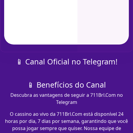
📱 Canal Oficial no Telegram!
📱 Benefícios do Canal
Descubra as vantagens de seguir a 711Brl.Com no
Telegram
O cassino ao vivo da 711Brl.Com está disponível 24
horas por dia, 7 dias por semana, garantindo que você
possa jogar sempre que quiser. Nossa equipe de