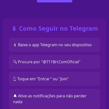
📱 Como Seguir no Telegram
📱 Baixe o app Telegram no seu dispositivo
🔍 Procure por "@711Brl.ComOficial"
👆 Toque em "Entrar" ou "Join"
🔔 Ative as notificações para não perder
nada