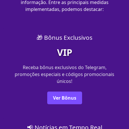
informação. Entre as principais medidas
implementadas, podemos destacar:
🎁 Bônus Exclusivos
VIP
Receba bônus exclusivos do Telegram,
promoções especiais e códigos promocionais
únicos!
Ver Bônus
📢 Notícias em Tempo Real