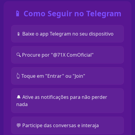
📱 Como Seguir no Telegram
📱 Baixe o app Telegram no seu dispositivo
🔍 Procure por "@71X ComOficial"
👆 Toque em "Entrar" ou "Join"
🔔 Ative as notificações para não perder
nada
💬 Participe das conversas e interaja