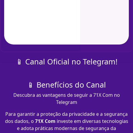
📱 Canal Oficial no Telegram!
📱 Benefícios do Canal
Descubra as vantagens de seguir a 71X Com no
Telegram
Para garantir a proteção da privacidade e a segurança
dos dados, o
71X Com
investe em diversas tecnologias
e adota práticas modernas de segurança da