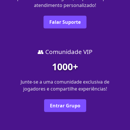
atendimento personalizado!
Falar Suporte
👥 Comunidade VIP
1000+
Junte-se a uma comunidade exclusiva de
jogadores e compartilhe experiências!
Entrar Grupo