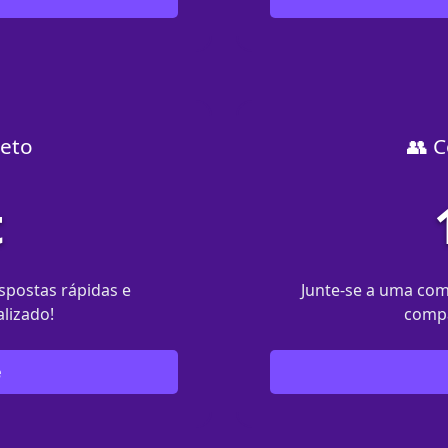
reto
👥 
t
espostas rápidas e
Junte-se a uma com
lizado!
compa
e