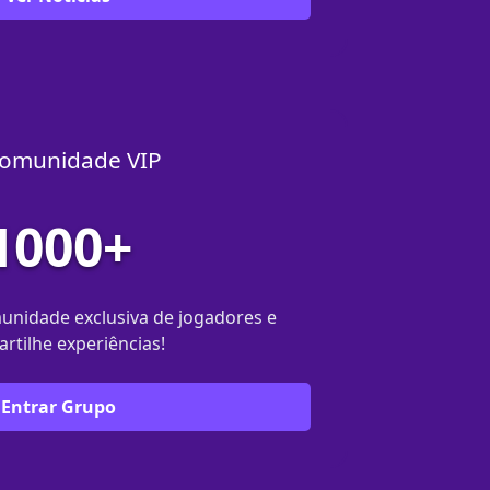
Comunidade VIP
1000+
unidade exclusiva de jogadores e
rtilhe experiências!
Entrar Grupo