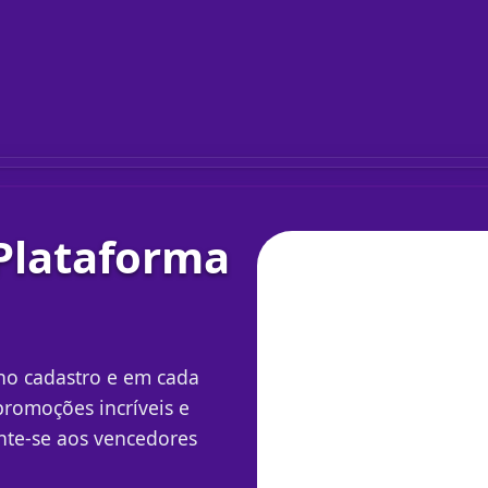
 Plataforma
no cadastro e em cada
promoções incríveis e
unte-se aos vencedores