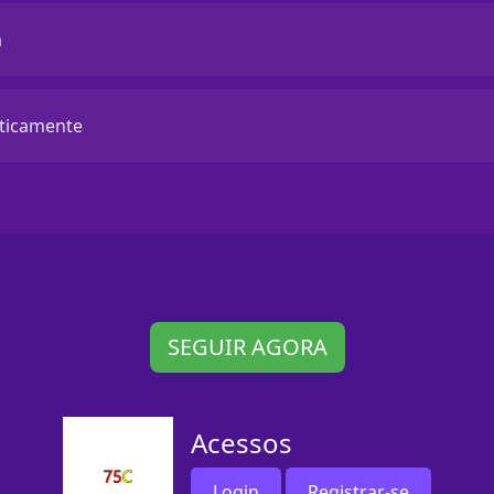
a
aticamente
SEGUIR AGORA
Acessos
Login
Registrar-se