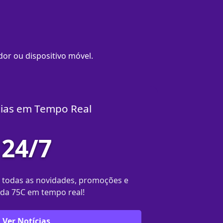
or ou dispositivo móvel.
cias em Tempo Real
24/7
e todas as novidades, promoções e
 da 75C em tempo real!
Ver Notícias