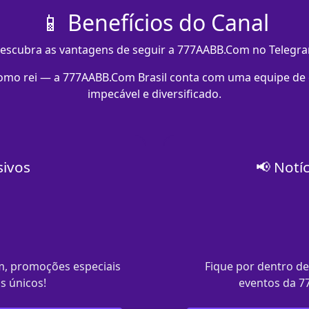
📱 Benefícios do Canal
escubra as vantagens de seguir a 777AABB.Com no Telegr
omo rei — a 777AABB.Com Brasil conta com uma equipe de e
impecável e diversificado.
sivos
📢 Notí
m, promoções especiais
Fique por dentro d
s únicos!
eventos da 7