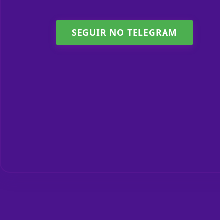
SEGUIR NO TELEGRAM