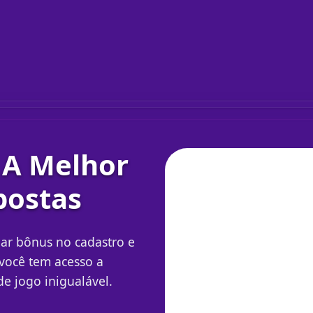
 A Melhor
postas
ar bônus no cadastro e
você tem acesso a
e jogo inigualável.