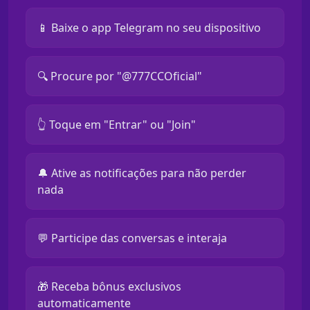
📱 Baixe o app Telegram no seu dispositivo
🔍 Procure por "@777CCOficial"
👆 Toque em "Entrar" ou "Join"
🔔 Ative as notificações para não perder
nada
💬 Participe das conversas e interaja
🎁 Receba bônus exclusivos
automaticamente