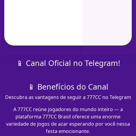
📱 Canal Oficial no Telegram!
📱 Benefícios do Canal
Descubra as vantagens de seguir a 777CC no Telegram
A 777CC reúne jogadores do mundo inteiro — a
plataforma 777CC Brasil oferece uma enorme
variedade de jogos de azar esperando por você nessa
festa emocionante.