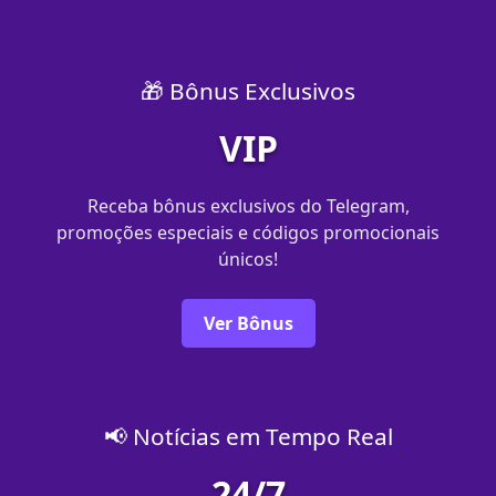
🎁 Bônus Exclusivos
VIP
Receba bônus exclusivos do Telegram,
promoções especiais e códigos promocionais
únicos!
Ver Bônus
📢 Notícias em Tempo Real
24/7