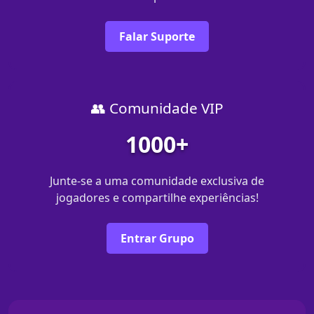
Falar Suporte
👥 Comunidade VIP
1000+
Junte-se a uma comunidade exclusiva de
jogadores e compartilhe experiências!
Entrar Grupo