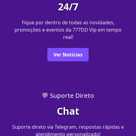
24/7
Fique por dentro de todas as novidades,
promoções e eventos da 777DD Vip em tempo
real!
Ver Notícias
💬 Suporte Direto
Chat
Suporte direto via Telegram, respostas rápidas e
atendimento personalizado!