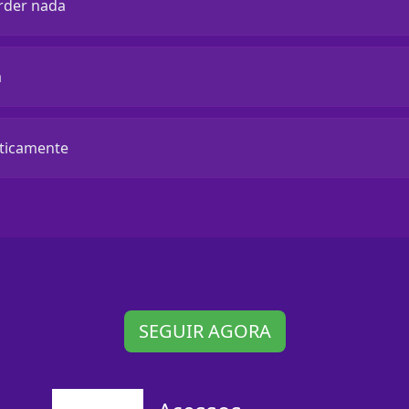
erder nada
a
aticamente
SEGUIR AGORA