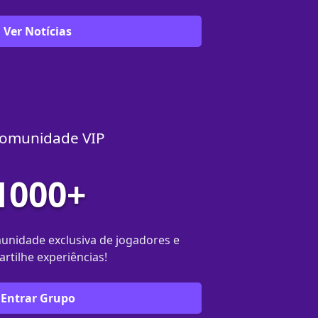
Ver Notícias
Comunidade VIP
1000+
unidade exclusiva de jogadores e
rtilhe experiências!
Entrar Grupo