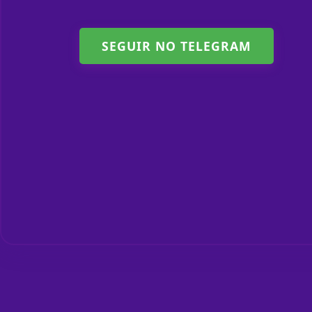
SEGUIR NO TELEGRAM