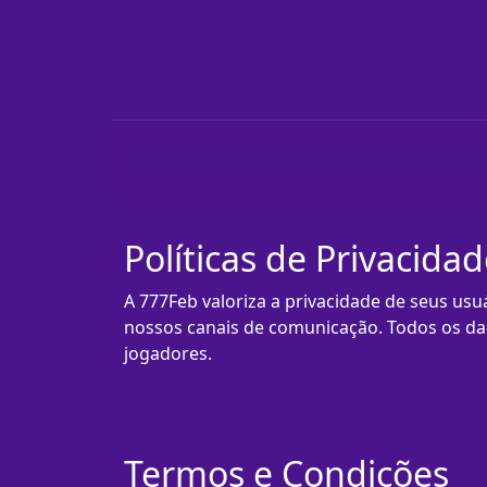
Políticas de Privacida
A 777Feb valoriza a privacidade de seus us
nossos canais de comunicação. Todos os dad
jogadores.
Termos e Condições