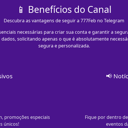
📱 Benefícios do Canal
Descubra as vantagens de seguir a 777Feb no Telegram
senciais necessárias para criar sua conta e garantir a se
 dados, solicitando apenas o que é absolutamente necessá
segura e personalizada.
sivos
📢 Notí
m, promoções especiais
Fique por dentro d
s únicos!
eventos d