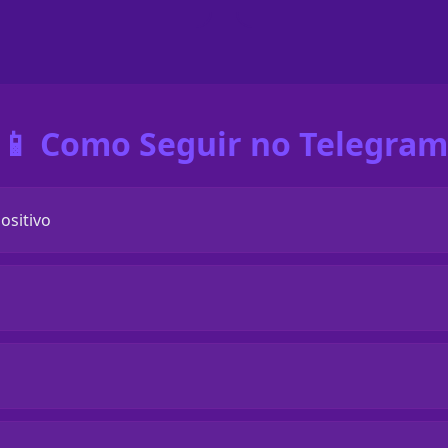
📱 Como Seguir no Telegram
ositivo