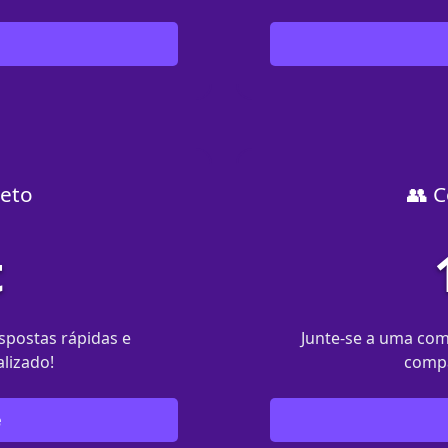
reto
👥 
t
espostas rápidas e
Junte-se a uma com
lizado!
compa
e