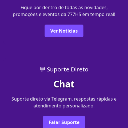
Fique por dentro de todas as novidades,
promoções e eventos da 777H5 em tempo real!
Ver Notícias
💬 Suporte Direto
Chat
Suporte direto via Telegram, respostas rápidas e
atendimento personalizado!
Falar Suporte