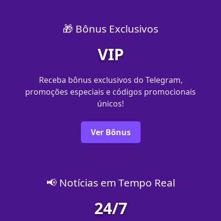
🎁 Bônus Exclusivos
VIP
Receba bônus exclusivos do Telegram,
promoções especiais e códigos promocionais
únicos!
Ver Bônus
📢 Notícias em Tempo Real
24/7