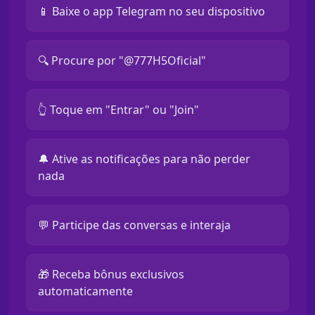
📱 Baixe o app Telegram no seu dispositivo
🔍 Procure por "@777H5Oficial"
👆 Toque em "Entrar" ou "Join"
🔔 Ative as notificações para não perder
nada
💬 Participe das conversas e interaja
🎁 Receba bônus exclusivos
automaticamente