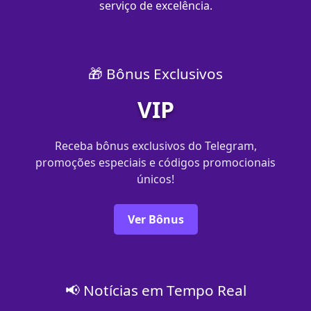
serviço de excelência.
🎁 Bônus Exclusivos
VIP
Receba bônus exclusivos do Telegram,
promoções especiais e códigos promocionais
únicos!
Ver Bônus
📢 Notícias em Tempo Real