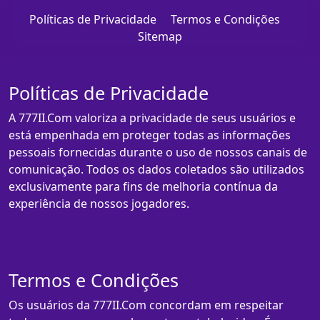
Políticas de Privacidade
Termos e Condições
Sitemap
Políticas de Privacidade
A 777II.Com valoriza a privacidade de seus usuários e
está empenhada em proteger todas as informações
pessoais fornecidas durante o uso de nossos canais de
comunicação. Todos os dados coletados são utilizados
exclusivamente para fins de melhoria contínua da
experiência de nossos jogadores.
Termos e Condições
Os usuários da 777II.Com concordam em respeitar