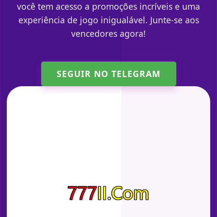
você tem acesso a promoções incríveis e uma
experiência de jogo inigualável. Junte-se aos
vencedores agora!
SEGUIR NO TELEGRAM