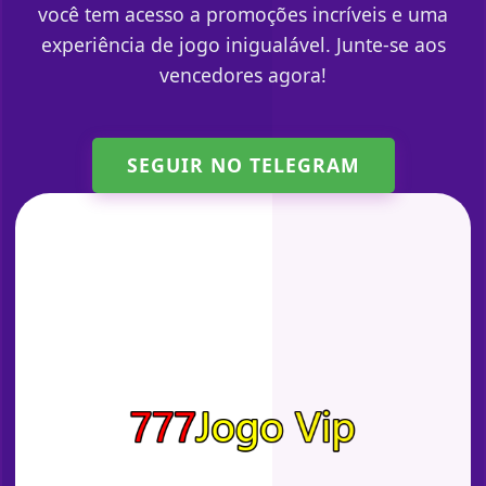
você tem acesso a promoções incríveis e uma
experiência de jogo inigualável. Junte-se aos
vencedores agora!
SEGUIR NO TELEGRAM