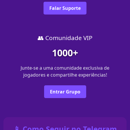
Falar Suporte
👥 Comunidade VIP
1000+
Junte-se a uma comunidade exclusiva de
jogadores e compartilhe experiências!
Entrar Grupo
📱 Como Seguir no Telegram