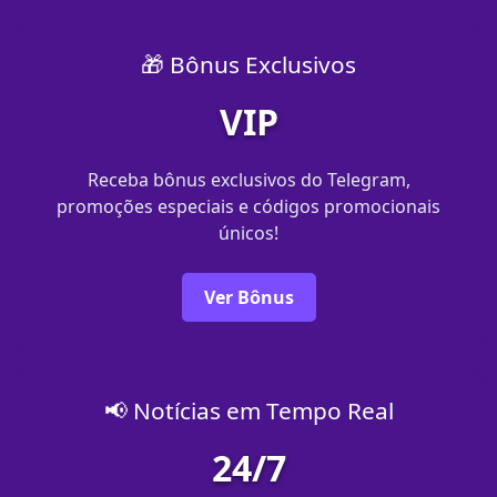
🎁 Bônus Exclusivos
VIP
Receba bônus exclusivos do Telegram,
promoções especiais e códigos promocionais
únicos!
Ver Bônus
📢 Notícias em Tempo Real
24/7