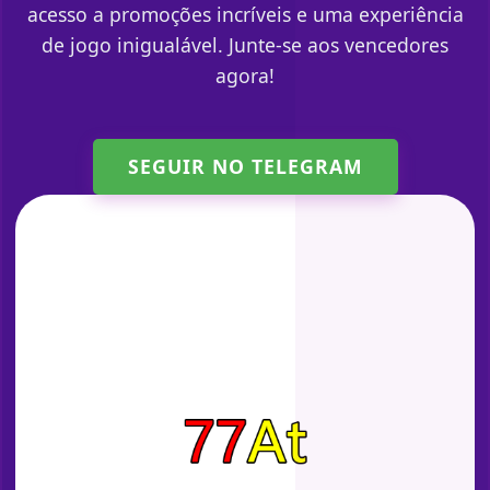
acesso a promoções incríveis e uma experiência
de jogo inigualável. Junte-se aos vencedores
agora!
SEGUIR NO TELEGRAM