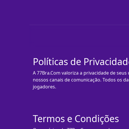
Políticas de Privacida
A 77Bra.Com valoriza a privacidade de seus
nossos canais de comunicação. Todos os dad
jogadores.
Termos e Condições