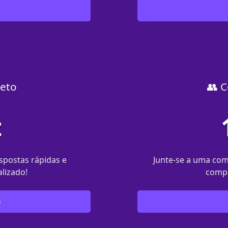
reto
👥 
t
espostas rápidas e
Junte-se a uma com
lizado!
compa
e