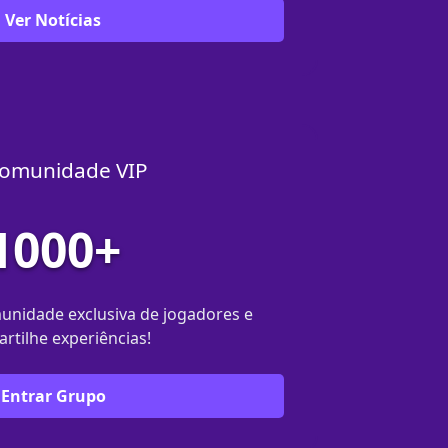
Ver Notícias
Comunidade VIP
1000+
unidade exclusiva de jogadores e
rtilhe experiências!
Entrar Grupo