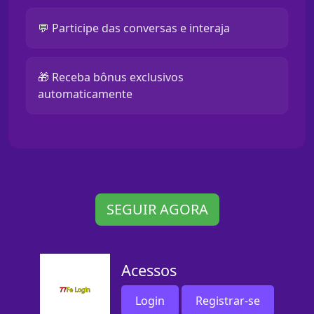
💬 Participe das conversas e interaja
🎁 Receba bônus exclusivos
automaticamente
SEGUIR AGORA
Acessos
Login
Registrar-se