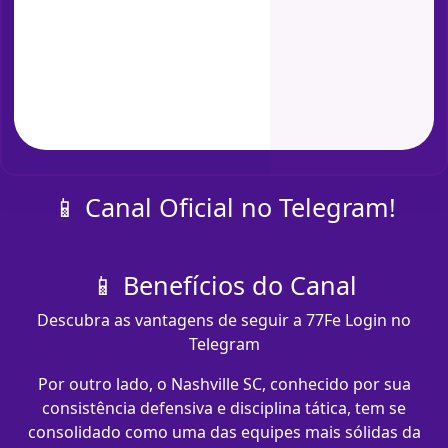
📱 Canal Oficial no Telegram!
📱 Benefícios do Canal
Descubra as vantagens de seguir a 77Fe Login no
Telegram
Por outro lado, o Nashville SC, conhecido por sua
consistência defensiva e disciplina tática, tem se
consolidado como uma das equipes mais sólidas da