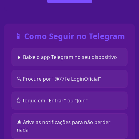
📱 Como Seguir no Telegram
📱 Baixe o app Telegram no seu dispositivo
🔍 Procure por "@77Fe LoginOficial"
👆 Toque em "Entrar" ou "Join"
🔔 Ative as notificações para não perder
nada