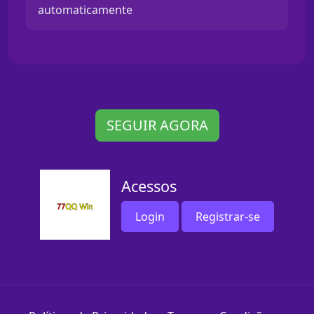
automaticamente
SEGUIR AGORA
Acessos
Login
Registrar-se