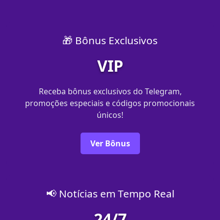
🎁 Bônus Exclusivos
VIP
Receba bônus exclusivos do Telegram,
promoções especiais e códigos promocionais
únicos!
Ver Bônus
📢 Notícias em Tempo Real
24/7