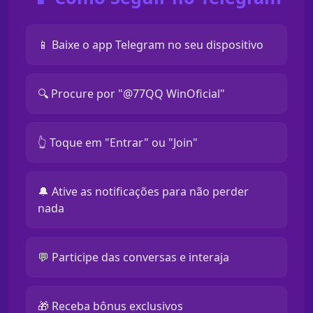
📱 Baixe o app Telegram no seu dispositivo
🔍 Procure por "@77QQ WinOficial"
👆 Toque em "Entrar" ou "Join"
🔔 Ative as notificações para não perder
nada
💬 Participe das conversas e interaja
🎁 Receba bônus exclusivos