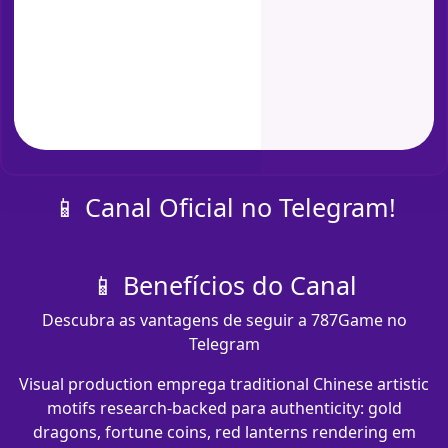
📱 Canal Oficial no Telegram!
📱 Benefícios do Canal
Descubra as vantagens de seguir a 787Game no
Telegram
Visual production emprega traditional Chinese artistic
motifs research-backed para authenticity: gold
dragons, fortune coins, red lanterns rendering em