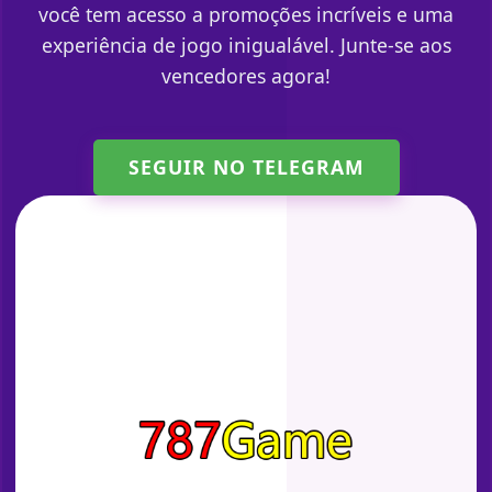
você tem acesso a promoções incríveis e uma
experiência de jogo inigualável. Junte-se aos
vencedores agora!
SEGUIR NO TELEGRAM