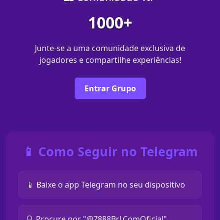
1000+
Junte-se a uma comunidade exclusiva de
jogadores e compartilhe experiências!
Entrar Grupo
📱 Como Seguir no Telegram
📱 Baixe o app Telegram no seu dispositivo
🔍 Procure por "@7888Brl.ComOficial"