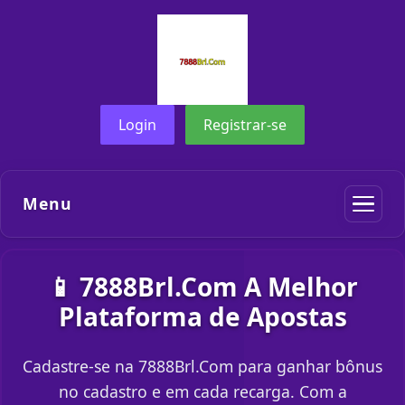
Login
Registrar-se
Menu
📱 7888Brl.Com A Melhor
Plataforma de Apostas
Cadastre-se na 7888Brl.Com para ganhar bônus
no cadastro e em cada recarga. Com a