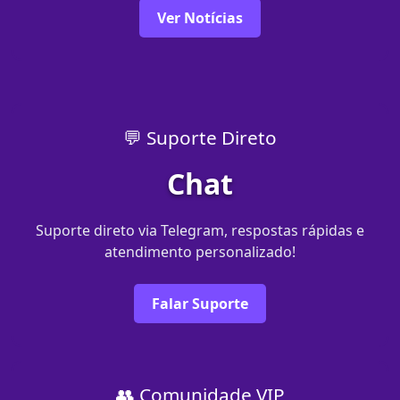
Ver Notícias
💬 Suporte Direto
Chat
Suporte direto via Telegram, respostas rápidas e
atendimento personalizado!
Falar Suporte
👥 Comunidade VIP