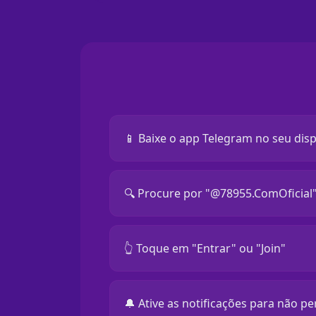
📱 Baixe o app Telegram no seu disp
🔍 Procure por "@78955.ComOficial
👆 Toque em "Entrar" ou "Join"
🔔 Ative as notificações para não p