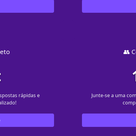
reto
👥 
t
espostas rápidas e
Junte-se a uma com
lizado!
compa
e