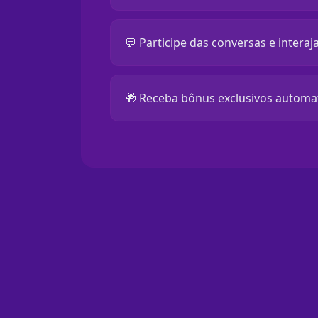
💬 Participe das conversas e interaj
🎁 Receba bônus exclusivos autom