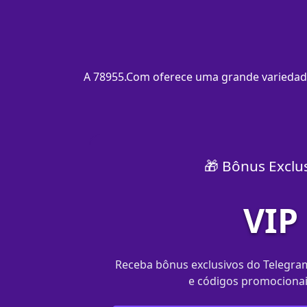
A 78955.Com oferece uma grande variedade
🎁 Bônus Exclu
VIP
Receba bônus exclusivos do Telegra
e códigos promocionai