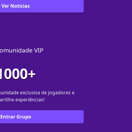
Ver Notícias
Comunidade VIP
1000+
unidade exclusiva de jogadores e
rtilhe experiências!
Entrar Grupo