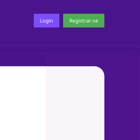
Login
Registrar-se