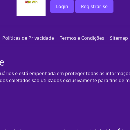
Login
Registrar-se
Políticas de Privacidade
Termos e Condições
Sitemap
de
usuários e está empenhada em proteger todas as informaçõ
os coletados são utilizados exclusivamente para fins de m