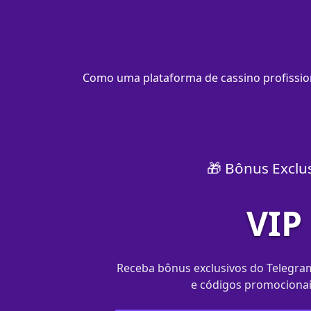
Como uma plataforma de cassino profission
🎁 Bônus Exclu
VIP
Receba bônus exclusivos do Telegra
e códigos promocionai