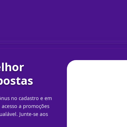
elhor
postas
ônus no cadastro e em
m acesso a promoções
ualável. Junte-se aos