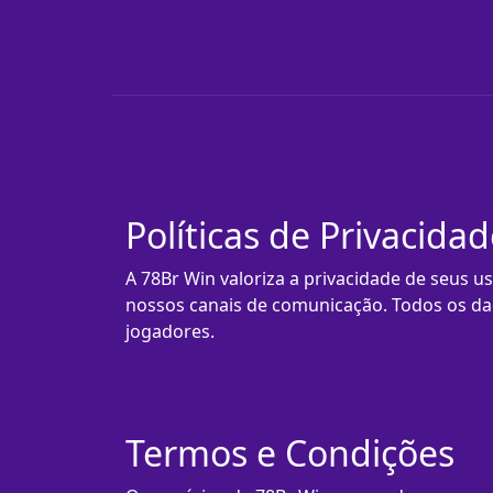
Políticas de Privacida
A 78Br Win valoriza a privacidade de seus 
nossos canais de comunicação. Todos os dad
jogadores.
Termos e Condições