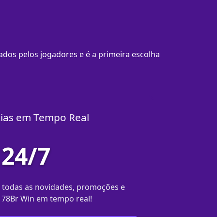
dos pelos jogadores e é a primeira escolha
cias em Tempo Real
24/7
e todas as novidades, promoções e
 78Br Win em tempo real!