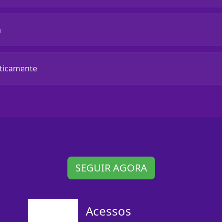
a
aticamente
SEGUIR AGORA
Acessos