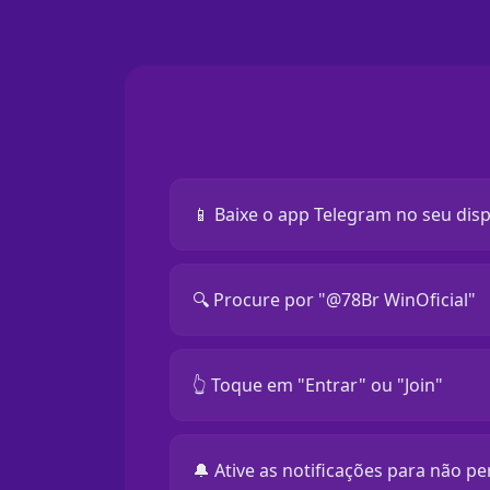
📱 Baixe o app Telegram no seu disp
🔍 Procure por "@78Br WinOficial"
👆 Toque em "Entrar" ou "Join"
🔔 Ative as notificações para não p