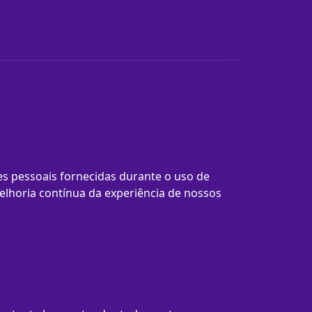
es pessoais fornecidas durante o uso de
elhoria contínua da experiência de nossos