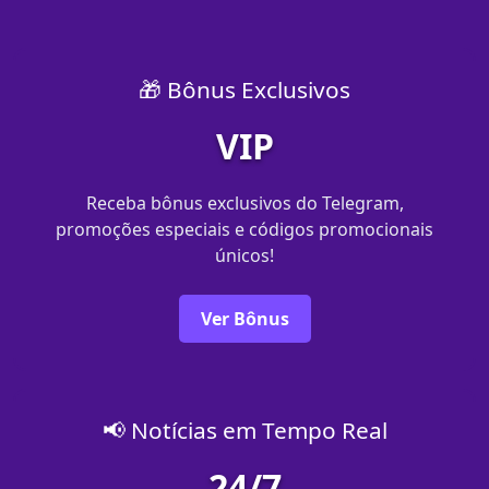
🎁 Bônus Exclusivos
VIP
Receba bônus exclusivos do Telegram,
promoções especiais e códigos promocionais
únicos!
Ver Bônus
📢 Notícias em Tempo Real
24/7