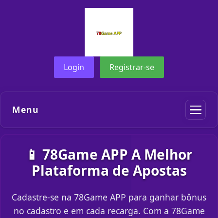
Login
Registrar-se
Menu
📱 78Game APP A Melhor
Plataforma de Apostas
Cadastre-se na 78Game APP para ganhar bônus
no cadastro e em cada recarga. Com a 78Game