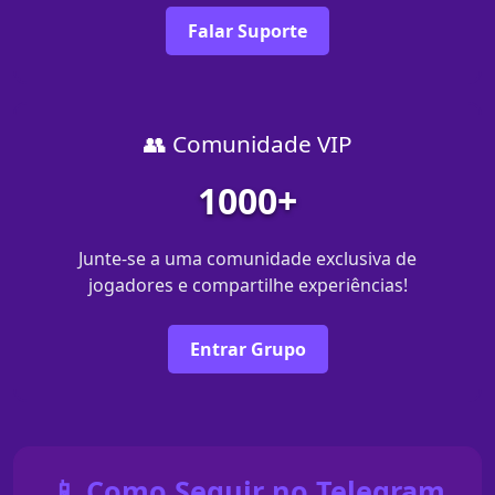
Falar Suporte
👥 Comunidade VIP
1000+
Junte-se a uma comunidade exclusiva de
jogadores e compartilhe experiências!
Entrar Grupo
📱 Como Seguir no Telegram