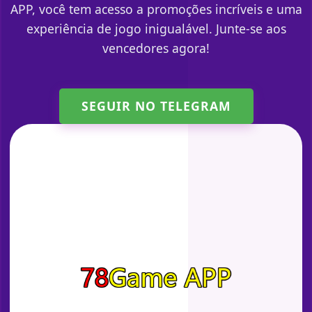
APP, você tem acesso a promoções incríveis e uma
experiência de jogo inigualável. Junte-se aos
vencedores agora!
SEGUIR NO TELEGRAM