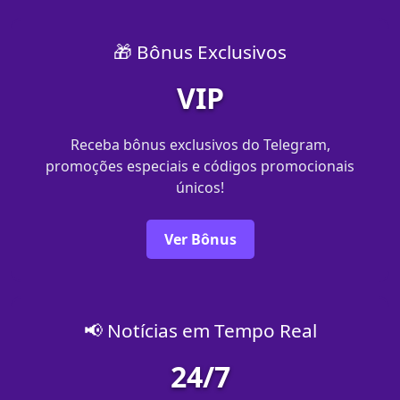
🎁 Bônus Exclusivos
VIP
Receba bônus exclusivos do Telegram,
promoções especiais e códigos promocionais
únicos!
Ver Bônus
📢 Notícias em Tempo Real
24/7