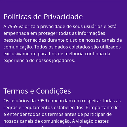
Políticas de Privacidade
A 7959 valoriza a privacidade de seus usuários e está
empenhada em proteger todas as informações
pessoais fornecidas durante o uso de nossos canais de
comunicação. Todos os dados coletados são utilizados
exclusivamente para fins de melhoria contínua da
experiência de nossos jogadores.
Termos e Condições
Os usuários da 7959 concordam em respeitar todas as
regras e regulamentos estabelecidos. É importante ler
e entender todos os termos antes de participar de
nossos canais de comunicação. A violação destes