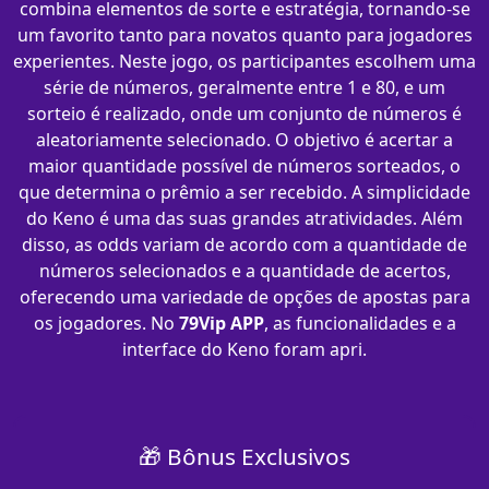
combina elementos de sorte e estratégia, tornando-se
um favorito tanto para novatos quanto para jogadores
experientes. Neste jogo, os participantes escolhem uma
série de números, geralmente entre 1 e 80, e um
sorteio é realizado, onde um conjunto de números é
aleatoriamente selecionado. O objetivo é acertar a
maior quantidade possível de números sorteados, o
que determina o prêmio a ser recebido. A simplicidade
do Keno é uma das suas grandes atratividades. Além
disso, as odds variam de acordo com a quantidade de
números selecionados e a quantidade de acertos,
oferecendo uma variedade de opções de apostas para
os jogadores. No
79Vip APP
, as funcionalidades e a
interface do Keno foram apri.
🎁 Bônus Exclusivos