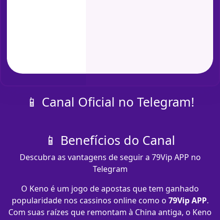
📱 Canal Oficial no Telegram!
📱 Benefícios do Canal
Descubra as vantagens de seguir a 79Vip APP no
Telegram
O Keno é um jogo de apostas que tem ganhado
popularidade nos cassinos online como o
79Vip APP
.
Com suas raízes que remontam à China antiga, o Keno