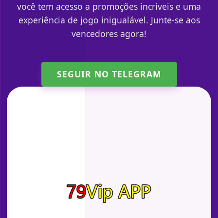
você tem acesso a promoções incríveis e uma
experiência de jogo inigualável. Junte-se aos
vencedores agora!
SEGUIR NO TELEGRAM