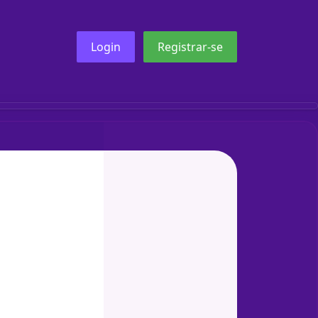
Login
Registrar-se