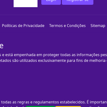
Políticas de Privacidade
Termos e Condições
Sitemap
de
ios e está empenhada em proteger todas as informações pe
tados são utilizados exclusivamente para fins de melhoria
todas as regras e regulamentos estabelecidos. É important