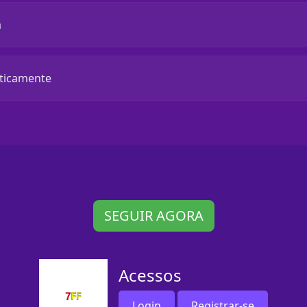
a
aticamente
SEGUIR AGORA
Acessos
Login
Registrar-se