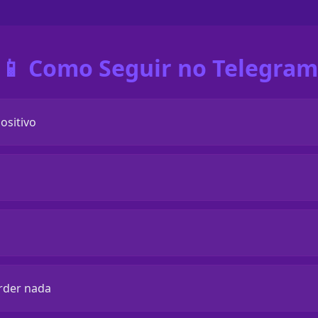
📱 Como Seguir no Telegram
ositivo
erder nada