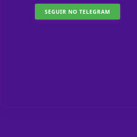
SEGUIR NO TELEGRAM