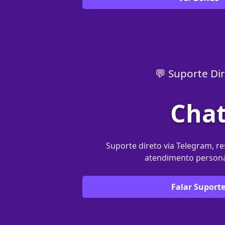
💬 Suporte Di
Cha
Suporte direto via Telegram, r
atendimento persona
Falar Suport