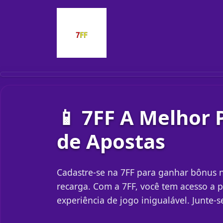
📱 7FF A Melhor 
de Apostas
Cadastre-se na 7FF para ganhar bônus 
recarga. Com a 7FF, você tem acesso a 
experiência de jogo inigualável. Junte-