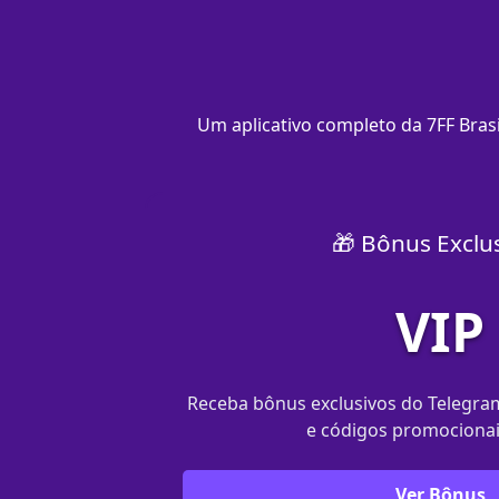
Um aplicativo completo da 7FF Bras
🎁 Bônus Exclu
VIP
Receba bônus exclusivos do Telegra
e códigos promocionai
Ver Bônus