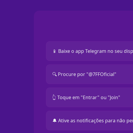
📱 Baixe o app Telegram no seu disp
🔍 Procure por "@7FFOficial"
👆 Toque em "Entrar" ou "Join"
🔔 Ative as notificações para não p