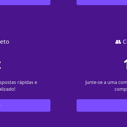
reto
👥 
t
espostas rápidas e
Junte-se a uma com
lizado!
compa
e