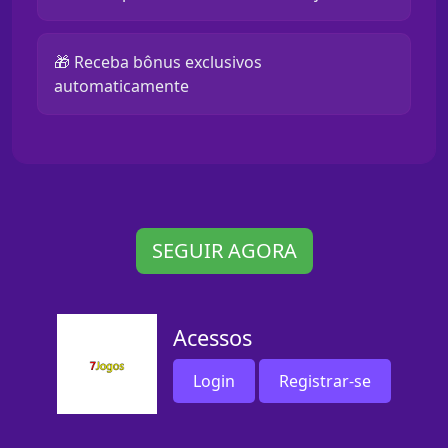
🎁 Receba bônus exclusivos
automaticamente
SEGUIR AGORA
Acessos
Login
Registrar-se