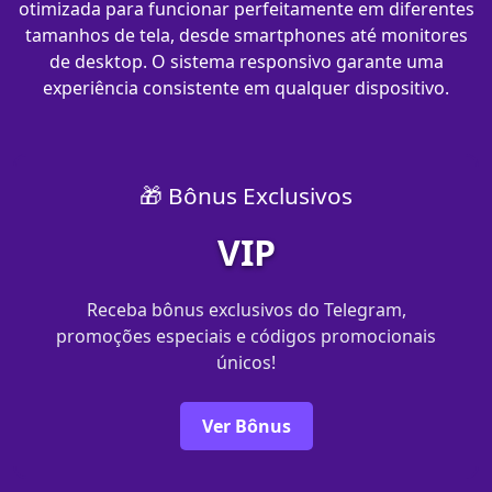
otimizada para funcionar perfeitamente em diferentes
tamanhos de tela, desde smartphones até monitores
de desktop. O sistema responsivo garante uma
experiência consistente em qualquer dispositivo.
🎁 Bônus Exclusivos
VIP
Receba bônus exclusivos do Telegram,
promoções especiais e códigos promocionais
únicos!
Ver Bônus