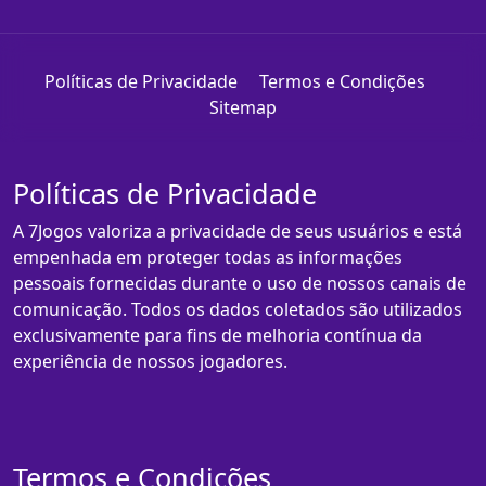
Políticas de Privacidade
Termos e Condições
Sitemap
Políticas de Privacidade
A 7Jogos valoriza a privacidade de seus usuários e está
empenhada em proteger todas as informações
pessoais fornecidas durante o uso de nossos canais de
comunicação. Todos os dados coletados são utilizados
exclusivamente para fins de melhoria contínua da
experiência de nossos jogadores.
Termos e Condições