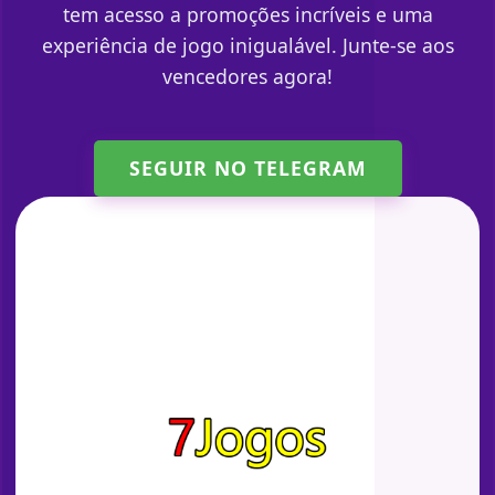
tem acesso a promoções incríveis e uma
experiência de jogo inigualável. Junte-se aos
vencedores agora!
SEGUIR NO TELEGRAM