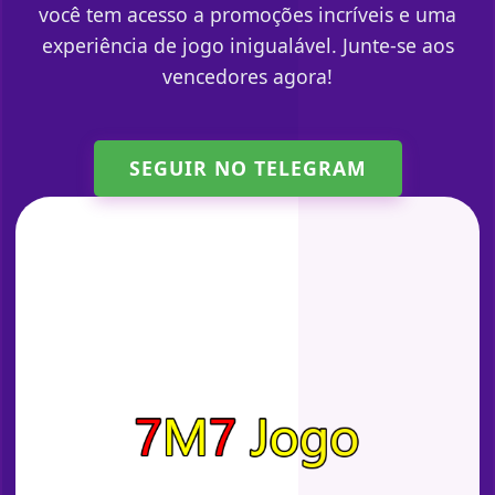
você tem acesso a promoções incríveis e uma
experiência de jogo inigualável. Junte-se aos
vencedores agora!
SEGUIR NO TELEGRAM