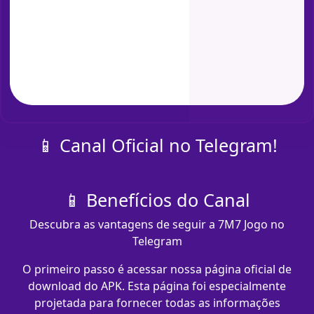
📱 Canal Oficial no Telegram!
📱 Benefícios do Canal
Descubra as vantagens de seguir a 7M7 Jogo no
Telegram
O primeiro passo é acessar nossa página oficial de
download do APK. Esta página foi especialmente
projetada para fornecer todas as informações