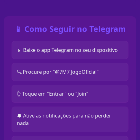
📱 Como Seguir no Telegram
📱 Baixe o app Telegram no seu dispositivo
🔍 Procure por "@7M7 JogoOficial"
👆 Toque em "Entrar" ou "Join"
🔔 Ative as notificações para não perder
nada