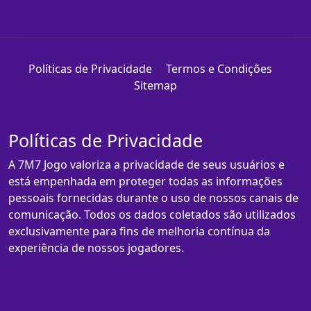
Políticas de Privacidade
Termos e Condições
Sitemap
Políticas de Privacidade
A 7M7 Jogo valoriza a privacidade de seus usuários e
está empenhada em proteger todas as informações
pessoais fornecidas durante o uso de nossos canais de
comunicação. Todos os dados coletados são utilizados
exclusivamente para fins de melhoria contínua da
experiência de nossos jogadores.