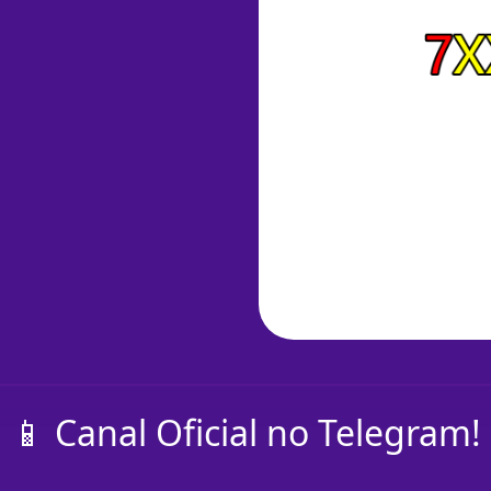
📱 Canal Oficial no Telegram!