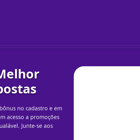
 Melhor
postas
 bônus no cadastro e em
tem acesso a promoções
ualável. Junte-se aos