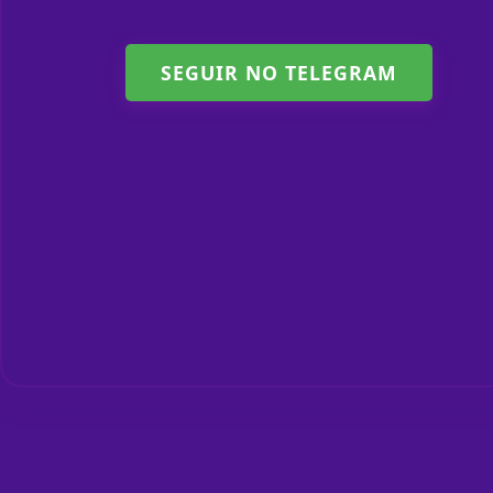
SEGUIR NO TELEGRAM