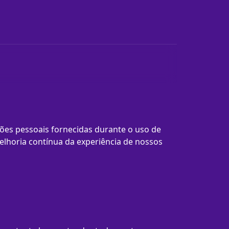
ões pessoais fornecidas durante o uso de
elhoria contínua da experiência de nossos