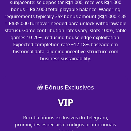
subjacente: se depositar R$1.000, receives R$1.000
bonus = R$2.000 total playable balance. Wagering
requirements typically 35x bonus amount (R$1.000 × 35
= R$35.000 turnover needed para unlock withdrawable
status). Game contribution rates vary: slots 100%, table
games 10-20%, reducing house edge exploitation.
Expected completion rate ~12-18% baseado em
historical data, aligning incentive structure com
business sustainability.
🎁 Bônus Exclusivos
VIP
Receba bônus exclusivos do Telegram,
promoções especiais e códigos promocionais