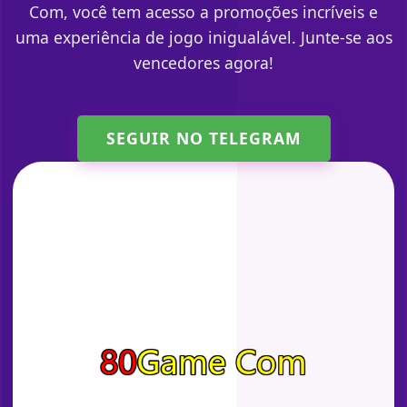
Com, você tem acesso a promoções incríveis e
uma experiência de jogo inigualável. Junte-se aos
vencedores agora!
SEGUIR NO TELEGRAM