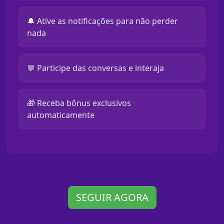
🔔 Ative as notificações para não perder
nada
💬 Participe das conversas e interaja
🎁 Receba bônus exclusivos
automaticamente
SEGUIR AGORA